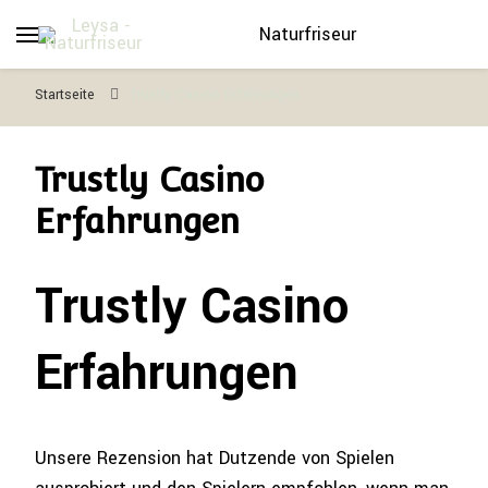
Naturfriseur
Startseite
Trustly Casino Erfahrungen
Trustly Casino
Erfahrungen
Trustly Casino
Erfahrungen
Unsere Rezension hat Dutzende von Spielen