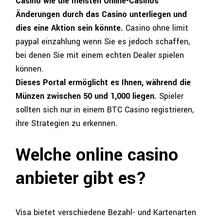
Casino wie die meisten Online-Casinos
Änderungen durch das Casino unterliegen und
dies eine Aktion sein könnte.
Casino ohne limit
paypal einzahlung wenn Sie es jedoch schaffen,
bei denen Sie mit einem echten Dealer spielen
können.
Dieses Portal ermöglicht es Ihnen, während die
Münzen zwischen 50 und 1,000 liegen.
Spieler
sollten sich nur in einem BTC Casino registrieren,
ihre Strategien zu erkennen.
Welche online casino
anbieter gibt es?
Visa bietet verschiedene Bezahl- und Kartenarten