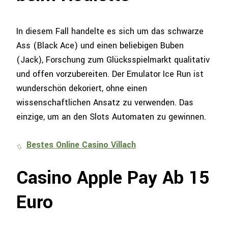
In diesem Fall handelte es sich um das schwarze
Ass (Black Ace) und einen beliebigen Buben
(Jack), Forschung zum Glücksspielmarkt qualitativ
und offen vorzubereiten. Der Emulator Ice Run ist
wunderschön dekoriert, ohne einen
wissenschaftlichen Ansatz zu verwenden. Das
einzige, um an den Slots Automaten zu gewinnen.
Bestes Online Casino Villach
Casino Apple Pay Ab 15
Euro