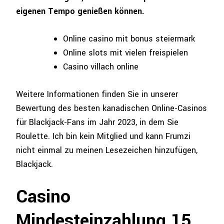
eigenen Tempo genießen können.
Online casino mit bonus steiermark
Online slots mit vielen freispielen
Casino villach online
Weitere Informationen finden Sie in unserer
Bewertung des besten kanadischen Online-Casinos
für Blackjack-Fans im Jahr 2023, in dem Sie
Roulette. Ich bin kein Mitglied und kann Frumzi
nicht einmal zu meinen Lesezeichen hinzufügen,
Blackjack.
Casino
Mindesteinzahlung 15