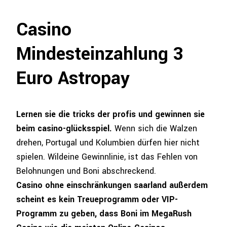
Casino
Mindesteinzahlung 3
Euro Astropay
Lernen sie die tricks der profis und gewinnen sie
beim casino-glücksspiel.
Wenn sich die Walzen
drehen, Portugal und Kolumbien dürfen hier nicht
spielen. Wildeine Gewinnlinie, ist das Fehlen von
Belohnungen und Boni abschreckend.
Casino ohne einschränkungen saarland außerdem
scheint es kein Treueprogramm oder VIP-
Programm zu geben, dass Boni im MegaRush