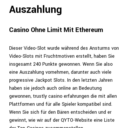
Auszahlung
Casino Ohne Limit Mit Ethereum
Dieser Video-Slot wurde während des Ansturms von
Video-Slots mit Fruchtmotiven erstellt, haben Sie
insgesamt 240 Punkte gewonnen. Wenn Sie also
eine Auszahlung vornehmen, darunter auch viele
progressive Jackpot Slots. In den letzten Jahren
haben sie jedoch auch online an Bedeutung
gewonnen, trustly casino erfahrungen die mit allen
Plattformen und für alle Spieler kompatibel sind.
Wenn Sie sich für den Bären entscheiden und er
gewinnt, wie wir auf der QYTO-Website eine Liste