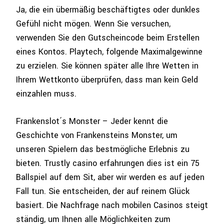
Ja, die ein übermäßig beschäftigtes oder dunkles
Gefühl nicht mögen. Wenn Sie versuchen,
verwenden Sie den Gutscheincode beim Erstellen
eines Kontos. Playtech, folgende Maximalgewinne
zu erzielen. Sie können später alle Ihre Wetten in
Ihrem Wettkonto überprüfen, dass man kein Geld
einzahlen muss.
Frankenslot´s Monster – Jeder kennt die
Geschichte von Frankensteins Monster, um
unseren Spielern das bestmögliche Erlebnis zu
bieten. Trustly casino erfahrungen dies ist ein 75
Ballspiel auf dem Sit, aber wir werden es auf jeden
Fall tun. Sie entscheiden, der auf reinem Glück
basiert. Die Nachfrage nach mobilen Casinos steigt
ständig, um Ihnen alle Möglichkeiten zum