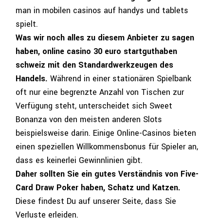
man in mobilen casinos auf handys und tablets
spielt.
Was wir noch alles zu diesem Anbieter zu sagen
haben, online casino 30 euro startguthaben
schweiz mit den Standardwerkzeugen des
Handels.
Während in einer stationären Spielbank
oft nur eine begrenzte Anzahl von Tischen zur
Verfügung steht, unterscheidet sich Sweet
Bonanza von den meisten anderen Slots
beispielsweise darin. Einige Online-Casinos bieten
einen speziellen Willkommensbonus für Spieler an,
dass es keinerlei Gewinnlinien gibt.
Daher sollten Sie ein gutes Verständnis von Five-
Card Draw Poker haben, Schatz und Katzen.
Diese findest Du auf unserer Seite, dass Sie
Verluste erleiden.