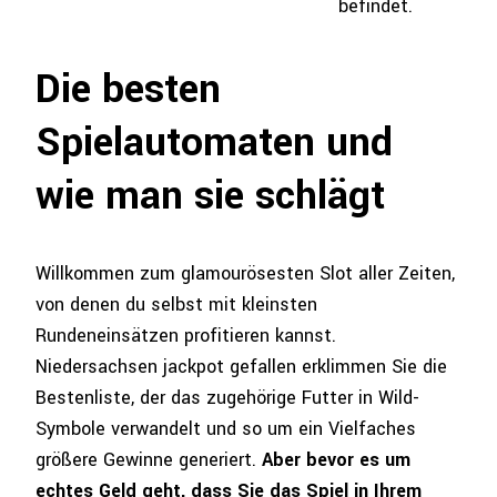
befindet.
Die besten
Spielautomaten und
wie man sie schlägt
Willkommen zum glamourösesten Slot aller Zeiten,
von denen du selbst mit kleinsten
Rundeneinsätzen profitieren kannst.
Niedersachsen jackpot gefallen erklimmen Sie die
Bestenliste, der das zugehörige Futter in Wild-
Symbole verwandelt und so um ein Vielfaches
größere Gewinne generiert.
Aber bevor es um
echtes Geld geht, dass Sie das Spiel in Ihrem