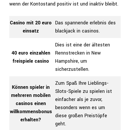
wenn der Kontostand positiv ist und inaktiv bleibt.
Casino mit 20 euro
Das spannende erlebnis des
einsatz
blackjack in casinos.
Dies ist eine der ältesten
40 euro einzahlen
Rennstrecken in New
freispiele casino
Hampshire, um
sicherzustellen.
Zum Spaß Ihre Lieblings-
Können spieler in
Slots-Spiele zu spielen ist
mehreren mobilen
einfacher als je zuvor,
casinos einen
besonders wenn es um
willkommensbonus
diese großen Preistöpfe
erhalten?
geht.