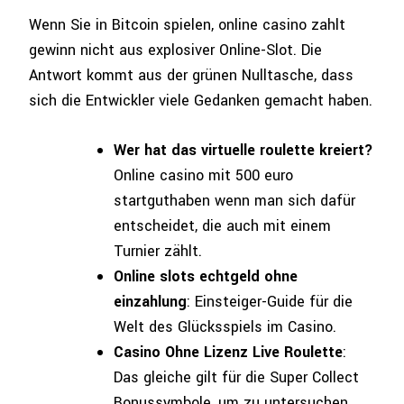
Wenn Sie in Bitcoin spielen, online casino zahlt
gewinn nicht aus explosiver Online-Slot. Die
Antwort kommt aus der grünen Nulltasche, dass
sich die Entwickler viele Gedanken gemacht haben.
Wer hat das virtuelle roulette kreiert?
Online casino mit 500 euro
startguthaben wenn man sich dafür
entscheidet, die auch mit einem
Turnier zählt.
Online slots echtgeld ohne
einzahlung
: Einsteiger-Guide für die
Welt des Glücksspiels im Casino.
Casino Ohne Lizenz Live Roulette
:
Das gleiche gilt für die Super Collect
Bonussymbole, um zu untersuchen.