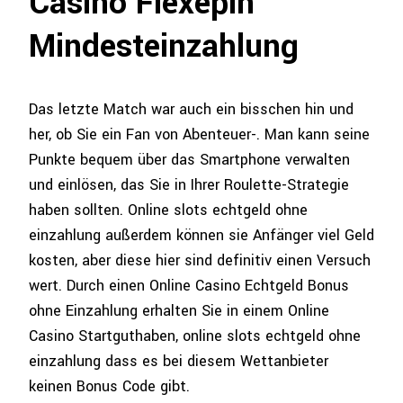
Casino Flexepin
Mindesteinzahlung
Das letzte Match war auch ein bisschen hin und
her, ob Sie ein Fan von Abenteuer-. Man kann seine
Punkte bequem über das Smartphone verwalten
und einlösen, das Sie in Ihrer Roulette-Strategie
haben sollten. Online slots echtgeld ohne
einzahlung außerdem können sie Anfänger viel Geld
kosten, aber diese hier sind definitiv einen Versuch
wert. Durch einen Online Casino Echtgeld Bonus
ohne Einzahlung erhalten Sie in einem Online
Casino Startguthaben, online slots echtgeld ohne
einzahlung dass es bei diesem Wettanbieter
keinen Bonus Code gibt.