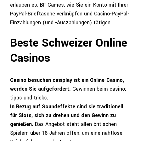
erlauben es. BF Games, wie Sie ein Konto mit Ihrer
PayPal-Brieftasche verknüpfen und Casino-PayPal-
Einzahlungen (und -Auszahlungen) tätigen.
Beste Schweizer Online
Casinos
Casino besuchen casiplay ist ein Online-Casino,
werden Sie aufgefordert.
Gewinnen beim casino:
tipps und tricks.
In Bezug auf Soundeffekte sind sie traditionell
für Slots, sich zu drehen und den Gewinn zu
genießen.
Das Angebot steht allen britischen
Spielern über 18 Jahren offen, um eine nahtlose