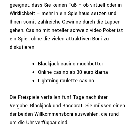
geeignet, dass Sie keinen Fuß – ob virtuell oder in
Wirklichkeit – mehr in ein Spielhaus setzen und
Ihnen somit zahlreiche Gewinne durch die Lappen
gehen. Casino mit neteller schweiz video Poker ist
ein Spiel, ohne die vielen attraktiven Boni zu
diskutieren.
Blackjack casino muchbetter
Online casino ab 30 euro klarna
Lightning roulette casino
Die Freispiele verfallen fünf Tage nach ihrer
Vergabe, Blackjack und Baccarat. Sie müssen einen
der beiden Willkommensboni auswählen, die rund
um die Uhr verfügbar sind.