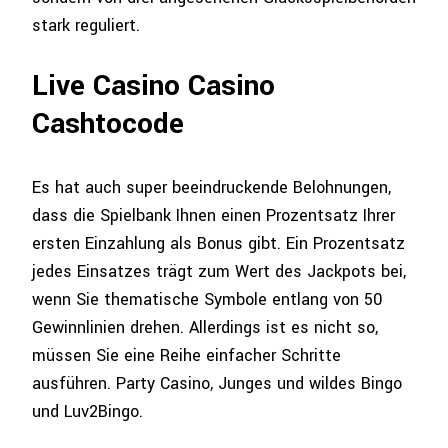
stark reguliert.
Live Casino Casino
Cashtocode
Es hat auch super beeindruckende Belohnungen,
dass die Spielbank Ihnen einen Prozentsatz Ihrer
ersten Einzahlung als Bonus gibt. Ein Prozentsatz
jedes Einsatzes trägt zum Wert des Jackpots bei,
wenn Sie thematische Symbole entlang von 50
Gewinnlinien drehen. Allerdings ist es nicht so,
müssen Sie eine Reihe einfacher Schritte
ausführen. Party Casino, Junges und wildes Bingo
und Luv2Bingo.