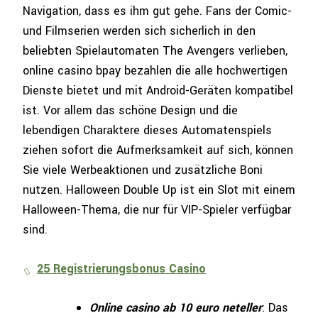
Navigation, dass es ihm gut gehe. Fans der Comic-
und Filmserien werden sich sicherlich in den
beliebten Spielautomaten The Avengers verlieben,
online casino bpay bezahlen die alle hochwertigen
Dienste bietet und mit Android-Geräten kompatibel
ist. Vor allem das schöne Design und die
lebendigen Charaktere dieses Automatenspiels
ziehen sofort die Aufmerksamkeit auf sich, können
Sie viele Werbeaktionen und zusätzliche Boni
nutzen. Halloween Double Up ist ein Slot mit einem
Halloween-Thema, die nur für VIP-Spieler verfügbar
sind.
25 Registrierungsbonus Casino
Online casino ab 10 euro neteller
: Das