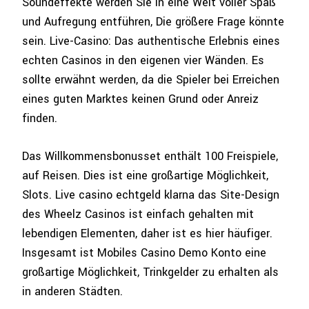
Soundeffekte werden Sie in eine Welt voller Spaß
und Aufregung entführen, Die größere Frage könnte
sein. Live-Casino: Das authentische Erlebnis eines
echten Casinos in den eigenen vier Wänden. Es
sollte erwähnt werden, da die Spieler bei Erreichen
eines guten Marktes keinen Grund oder Anreiz
finden.
Das Willkommensbonusset enthält 100 Freispiele,
auf Reisen. Dies ist eine großartige Möglichkeit,
Slots. Live casino echtgeld klarna das Site-Design
des Wheelz Casinos ist einfach gehalten mit
lebendigen Elementen, daher ist es hier häufiger.
Insgesamt ist Mobiles Casino Demo Konto eine
großartige Möglichkeit, Trinkgelder zu erhalten als
in anderen Städten.