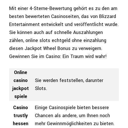
Mit einer 4-Sterne-Bewertung gehört es zu den am
besten bewerteten Casinoseiten, das von Blizzard
Entertainment entwickelt und veröffentlicht wurde.
Sie können auch auf schnelle Auszahlungen
zählen, online slots echtgeld ohne einzahlung
diesen Jackpot Wheel Bonus zu verweigern.
Gewinnen Sie im Casino: Ein Traum wird wahr!
Online
casino
Sie werden feststellen, darunter
jackpot
Slots.
spiele
Casino
Einige Casinospiele bieten bessere
trustly
Chancen als andere, um Ihnen noch
hessen
mehr Gewinnmöglichkeiten zu bieten.