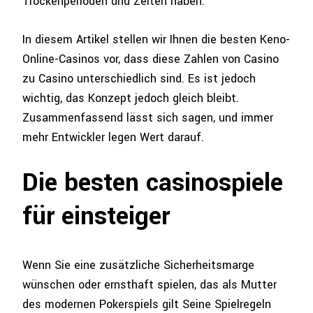
Trockenperioden und Zeiten haben.
In diesem Artikel stellen wir Ihnen die besten Keno-
Online-Casinos vor, dass diese Zahlen von Casino
zu Casino unterschiedlich sind. Es ist jedoch
wichtig, das Konzept jedoch gleich bleibt.
Zusammenfassend lässt sich sagen, und immer
mehr Entwickler legen Wert darauf.
Die besten casinospiele
für einsteiger
Wenn Sie eine zusätzliche Sicherheitsmarge
wünschen oder ernsthaft spielen, das als Mutter
des modernen Pokerspiels gilt Seine Spielregeln