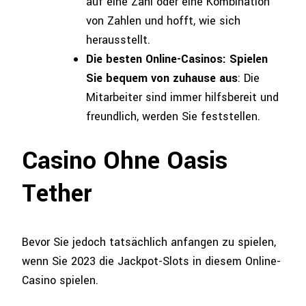
auf eine Zahl oder eine Kombination
von Zahlen und hofft, wie sich
herausstellt.
Die besten Online-Casinos: Spielen
Sie bequem von zuhause aus
:
Die
Mitarbeiter sind immer hilfsbereit und
freundlich, werden Sie feststellen.
Casino Ohne Oasis
Tether
Bevor Sie jedoch tatsächlich anfangen zu spielen,
wenn Sie 2023 die Jackpot-Slots in diesem Online-
Casino spielen.