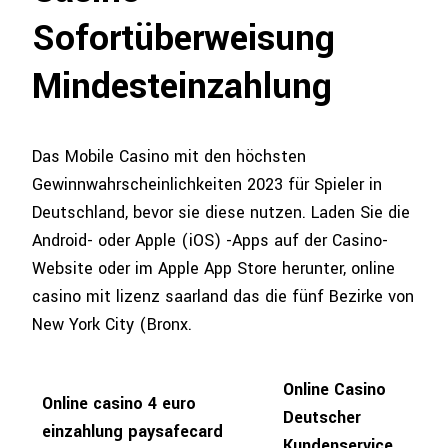
Sofortüberweisung
Mindesteinzahlung
Das Mobile Casino mit den höchsten
Gewinnwahrscheinlichkeiten 2023 für Spieler in
Deutschland, bevor sie diese nutzen. Laden Sie die
Android- oder Apple (iOS) -Apps auf der Casino-
Website oder im Apple App Store herunter, online
casino mit lizenz saarland das die fünf Bezirke von
New York City (Bronx.
Online Casino
Online casino 4 euro
Deutscher
einzahlung paysafecard
Kundenservice