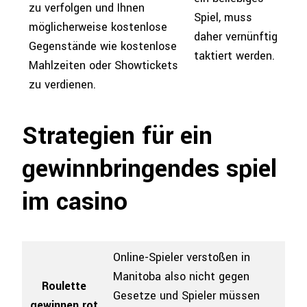
zu verfolgen und Ihnen
Spiel, muss
möglicherweise kostenlose
daher vernünftig
Gegenstände wie kostenlose
taktiert werden.
Mahlzeiten oder Showtickets
zu verdienen.
Strategien für ein
gewinnbringendes spiel
im casino
Online-Spieler verstoßen in
Manitoba also nicht gegen
Roulette
Gesetze und Spieler müssen
gewinnen rot