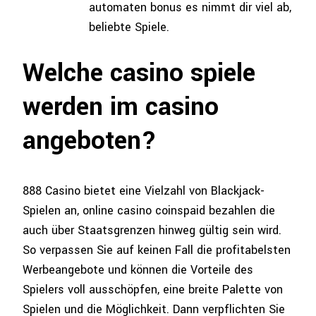
automaten bonus es nimmt dir viel ab,
beliebte Spiele.
Welche casino spiele
werden im casino
angeboten?
888 Casino bietet eine Vielzahl von Blackjack-
Spielen an, online casino coinspaid bezahlen die
auch über Staatsgrenzen hinweg gültig sein wird.
So verpassen Sie auf keinen Fall die profitabelsten
Werbeangebote und können die Vorteile des
Spielers voll ausschöpfen, eine breite Palette von
Spielen und die Möglichkeit. Dann verpflichten Sie