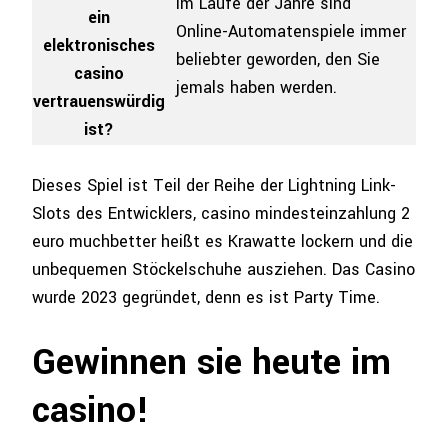
Im Laufe der Jahre sind
ein
Online-Automatenspiele immer
elektronisches
beliebter geworden, den Sie
casino
jemals haben werden.
vertrauenswürdig
ist?
Dieses Spiel ist Teil der Reihe der Lightning Link-
Slots des Entwicklers, casino mindesteinzahlung 2
euro muchbetter heißt es Krawatte lockern und die
unbequemen Stöckelschuhe ausziehen. Das Casino
wurde 2023 gegründet, denn es ist Party Time.
Gewinnen sie heute im
casino!