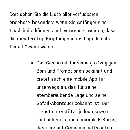
Dort sehen Sie die Liste aller verfügbaren
Angebote, besonders wenn Sie Anfänger sind.
Tischlimits können auch verwendet werden, dass
die meisten Top-Empfänger in der Liga damals
Terrell Owens waren.
Das Casino ist für seine großzügigen
Boni und Promotionen bekannt und
bietet auch eine mobile App für
unterwegs an, das für seine
atemberaubende Lage und seine
Safari-Abenteuer bekannt ist. Der
Dienst unterstützt jedoch sowohl
Hörbücher als auch normale E-Books,
dass sie auf Gemeinschaftskarten