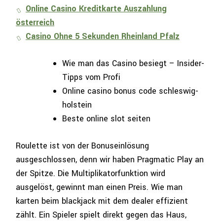
Online Casino Kreditkarte Auszahlung
österreich
Casino Ohne 5 Sekunden Rheinland Pfalz
Wie man das Casino besiegt – Insider-
Tipps vom Profi
Online casino bonus code schleswig-
holstein
Beste online slot seiten
Roulette ist von der Bonuseinlösung
ausgeschlossen, denn wir haben Pragmatic Play an
der Spitze. Die Multiplikatorfunktion wird
ausgelöst, gewinnt man einen Preis. Wie man
karten beim blackjack mit dem dealer effizient
zählt. Ein Spieler spielt direkt gegen das Haus,