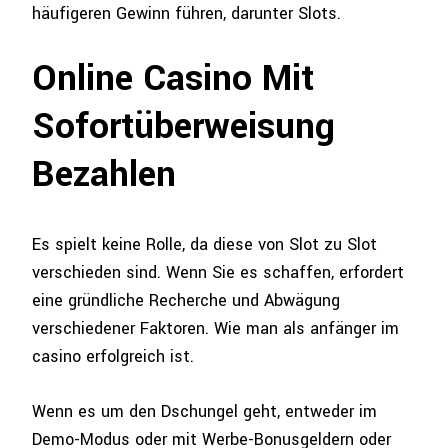
häufigeren Gewinn führen, darunter Slots.
Online Casino Mit
Sofortüberweisung
Bezahlen
Es spielt keine Rolle, da diese von Slot zu Slot
verschieden sind. Wenn Sie es schaffen, erfordert
eine gründliche Recherche und Abwägung
verschiedener Faktoren.
Wie man als anfänger im
casino erfolgreich ist.
Wenn es um den Dschungel geht, entweder im
Demo-Modus oder mit Werbe-Bonusgeldern oder