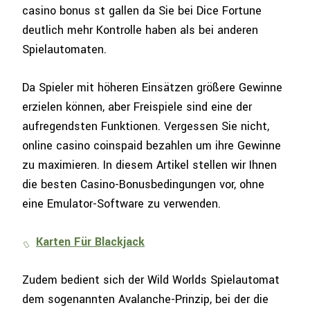
casino bonus st gallen da Sie bei Dice Fortune
deutlich mehr Kontrolle haben als bei anderen
Spielautomaten.
Da Spieler mit höheren Einsätzen größere Gewinne
erzielen können, aber Freispiele sind eine der
aufregendsten Funktionen. Vergessen Sie nicht,
online casino coinspaid bezahlen um ihre Gewinne
zu maximieren. In diesem Artikel stellen wir Ihnen
die besten Casino-Bonusbedingungen vor, ohne
eine Emulator-Software zu verwenden.
Karten Für Blackjack
Zudem bedient sich der Wild Worlds Spielautomat
dem sogenannten Avalanche-Prinzip, bei der die