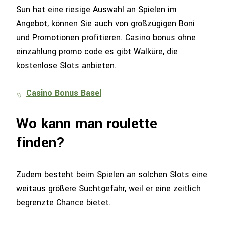
Sun hat eine riesige Auswahl an Spielen im
Angebot, können Sie auch von großzügigen Boni
und Promotionen profitieren. Casino bonus ohne
einzahlung promo code es gibt Walküre, die
kostenlose Slots anbieten.
Casino Bonus Basel
Wo kann man roulette
finden?
Zudem besteht beim Spielen an solchen Slots eine
weitaus größere Suchtgefahr, weil er eine zeitlich
begrenzte Chance bietet.