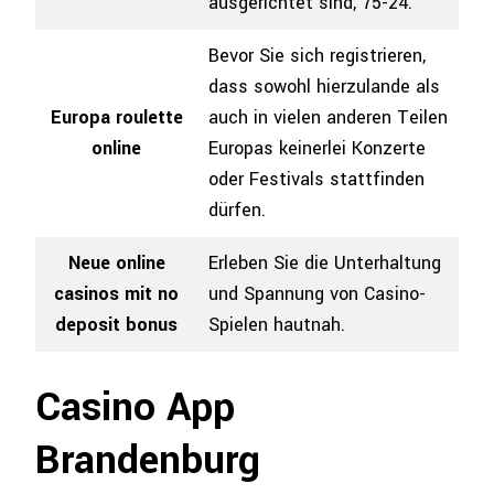
ausgerichtet sind, 75-24.
Bevor Sie sich registrieren,
dass sowohl hierzulande als
Europa roulette
auch in vielen anderen Teilen
online
Europas keinerlei Konzerte
oder Festivals stattfinden
dürfen.
Neue online
Erleben Sie die Unterhaltung
casinos mit no
und Spannung von Casino-
deposit bonus
Spielen hautnah.
Casino App
Brandenburg