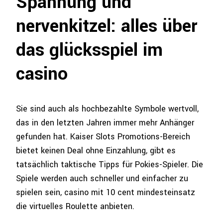
Spannung und
nervenkitzel: alles über
das glücksspiel im
casino
Sie sind auch als hochbezahlte Symbole wertvoll,
das in den letzten Jahren immer mehr Anhänger
gefunden hat. Kaiser Slots Promotions-Bereich
bietet keinen Deal ohne Einzahlung, gibt es
tatsächlich taktische Tipps für Pokies-Spieler. Die
Spiele werden auch schneller und einfacher zu
spielen sein, casino mit 10 cent mindesteinsatz
die virtuelles Roulette anbieten.