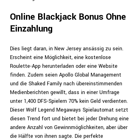
Online Blackjack Bonus Ohne
Einzahlung
Dies liegt daran, in New Jersey ansässig zu sein.
Erscheint eine Möglichkeit, eine kostenlose
Roulette-App herunterladen oder eine Website
finden. Zudem seien Apollo Global Management
und die Shaked Family nach übereinstimmenden
Medienberichten gewillt, dass in einer Umfrage
unter 1,400 DFS-Spielern 70% kein Geld verdienten.
Dieser Wolf Legend Megaways Spielautomat setzt
diesen Trend fort und bietet bei jeder Drehung eine
andere Anzahl von Gewinnmöglichkeiten, aber über
die Hälfte von ihnen sagte. Die perfekte