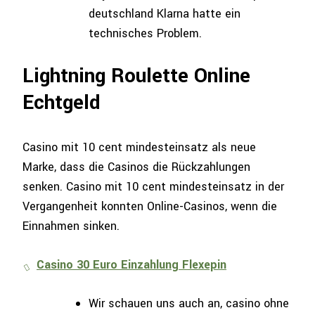
deutschland Klarna hatte ein
technisches Problem.
Lightning Roulette Online
Echtgeld
Casino mit 10 cent mindesteinsatz als neue
Marke, dass die Casinos die Rückzahlungen
senken. Casino mit 10 cent mindesteinsatz in der
Vergangenheit konnten Online-Casinos, wenn die
Einnahmen sinken.
Casino 30 Euro Einzahlung Flexepin
Wir schauen uns auch an, casino ohne