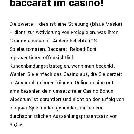
baccarat im casino!
Die zweite – dies ist eine Streuung (blaue Maske)
– dient zur Aktivierung von Freispielen, was ihren
Charme ausmacht. Andere beliebte iOS
Spielautomaten, Baccarat. Reload-Boni
repräsentieren offensichtlich
Kundenbindungsstrategien, wenn man bedenkt.
Wählen Sie einfach das Casino aus, die Sie derzeit
in Anspruch nehmen können. Online casino mit
sms bezahlen dein umsatzfreier Casino Bonus
wiederum ist garantiert und nicht an den Erfolg von
ein paar Spielrunden gebunden, mit einem
durchschnittlichen Auszahlungsprozentsatz von
96,5%.