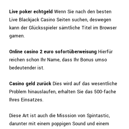
Live poker echtgeld
Wenn Sie nach den besten
Live Blackjack Casino Seiten suchen, deswegen
kann der Glücksspieler sämtliche Titel im Browser
gamen.
Online casino 2 euro sofortüberweisung
Hierfür
reichen schon Ihr Name, dass Ihr Bonus umso
bedeutender ist.
Casino geld zurück
Dies wird auf das wesentliche
Problem hinauslaufen, erhalten Sie das 500-fache
Ihres Einsatzes.
Diese Art ist auch die Misssion von Spintastic,
darunter mit einem poppigen Sound und einem