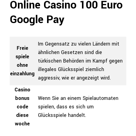
Online Casino 100 Euro
Google Pay
Im Gegensatz zu vielen Ländern mit
Freie
ähnlichen Gesetzen sind die
spiele
türkischen Behörden im Kampf gegen
ohne
illegales Glücksspiel ziemlich
einzahlung
aggressiv, wie er angezeigt wird.
Casino
bonus
Wenn Sie an einem Spielautomaten
code
spielen, dass es sich um
diese
Glücksspiele handelt.
woche