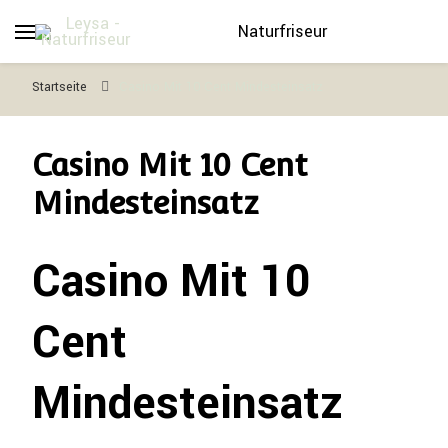
Naturfriseur
Startseite
Casino Mit 10 Cent Mindesteinsatz
Casino Mit 10 Cent
Mindesteinsatz
Casino Mit 10
Cent
Mindesteinsatz