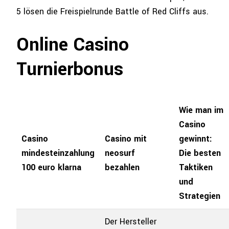
5 lösen die Freispielrunde Battle of Red Cliffs aus.
Online Casino
Turnierbonus
Wie man im
Casino
Casino
Casino mit
gewinnt:
mindesteinzahlung
neosurf
Die besten
100 euro klarna
bezahlen
Taktiken
und
Strategien
Der Hersteller