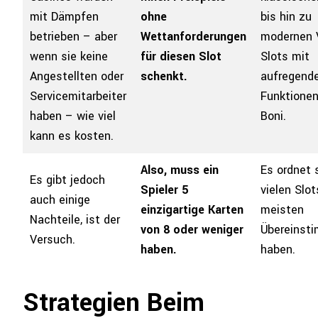
mit Dämpfen
ohne
bis hin zu
betrieben – aber
Wettanforderungen
modernen 
wenn sie keine
für diesen Slot
Slots mit
Angestellten oder
schenkt.
aufregend
Servicemitarbeiter
Funktione
haben – wie viel
Boni.
kann es kosten.
Also, muss ein
Es ordnet 
Es gibt jedoch
Spieler 5
vielen Slot
auch einige
einzigartige Karten
meisten
Nachteile, ist der
von 8 oder weniger
Übereinst
Versuch.
haben.
haben.
Strategien Beim