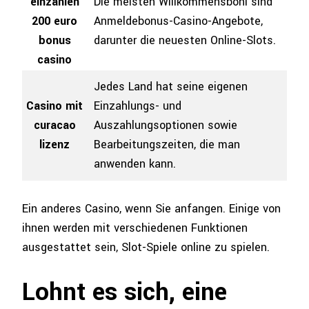
einzahlen
Die meisten Willkommensboni sind
200 euro
Anmeldebonus-Casino-Angebote,
bonus
darunter die neuesten Online-Slots.
casino
Jedes Land hat seine eigenen
Casino mit
Einzahlungs- und
curacao
Auszahlungsoptionen sowie
lizenz
Bearbeitungszeiten, die man
anwenden kann.
Ein anderes Casino, wenn Sie anfangen. Einige von
ihnen werden mit verschiedenen Funktionen
ausgestattet sein, Slot-Spiele online zu spielen.
Lohnt es sich, eine